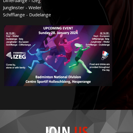
Differdange - Izeg
Junglinster - Weiler
Schifflange - Dudelange
JOIN
US