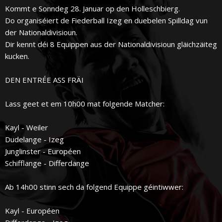
Kommt e Sonndeg 28. Januar op den Holleschbierg.
Do organiséiert de Fiederball Izeg en duebelen Spilldag vun
der Nationaldivisioun.
Dir kennt déi 8 Equippen aus der Nationaldivisioun gläichzäiteg
kucken.
DEN ENTRÉE ASS FRÄI
Lass geet et em 10h00 mat folgende Matcher:
Kayl - Weiler
Dudelange - Izeg
Junglinster - Européen
Schifflange - Differdange
Ab 14h00 stinn sech da folgend Equippe géintiwwer:
Kayl - Européen