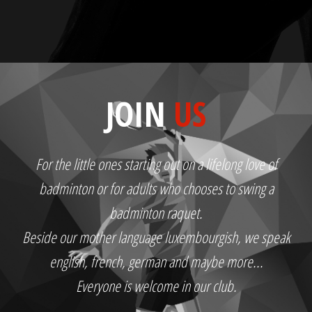
JOIN
US
For the little ones starting out on a lifelong love of
badminton or for adults who chooses to swing a
badminton raquet.
Beside our mother language luxembourgish, we speak
english, french, german and maybe more...
Everyone is welcome in our club.