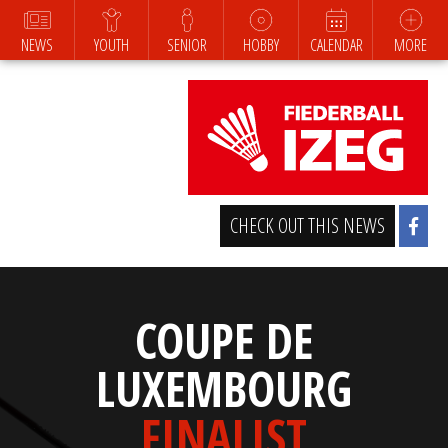
NEWS
YOUTH
SENIOR
HOBBY
CALENDAR
MORE
CHECK OUT THIS NEWS
COUPE DE
LUXEMBOURG
FINALIST