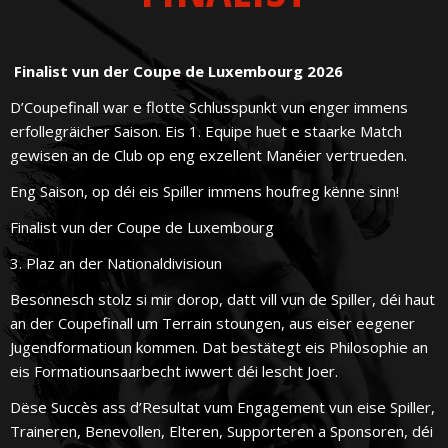
Finalist vun der Coupe de Luxembourg 2026
D’Coupefinall war e flotte Schlusspunkt vun enger immens
erfollegräicher Saison. Eis 1. Equipe huet e staarke Match
gewisen an de Club op eng exzellent Manéier vertrueden.
Eng Saison, op déi eis Spiller immens houfreg kënne sinn!
Finalist vun der Coupe de Luxembourg
3. Plaz an der Nationaldivisioun
Besonnesch stolz si mir dorop, datt vill vun de Spiller, déi haut
an der Coupefinall um Terrain stoungen, aus eiser eegener
Jugendformatioun kommen. Dat bestätegt eis Philosophie an
eis Formatiounsaarbecht iwwert déi lescht Joer.
Dëse Succès ass d’Resultat vum Engagement vun eise Spiller,
Traineren, Benevollen, Elteren, Supporteren a Sponsoren, déi