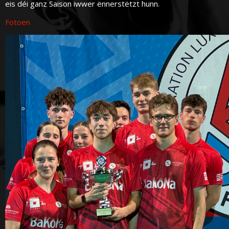
eis déi ganz Saison iwwer ënnerstëtzt hunn.
Fotoen